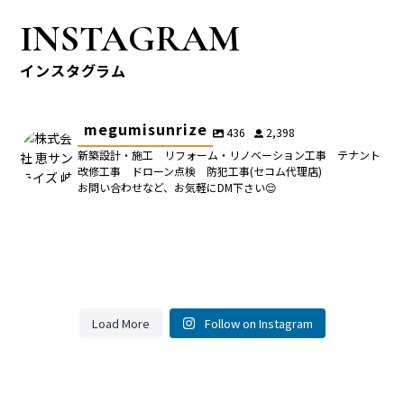
INSTAGRAM
インスタグラム
megumisunrize
436
2,398
新築設計・施工 リフォーム・リノベーション工事 テナント
改修工事 ドローン点検 防犯工事(セコム代理店)
お問い合わせなど、お気軽にDM下さい😌
アパート改装、progress🛠️
外壁塗装３日目、目地撤去してます🫠
アパート改装、progress🛠️
26
0
外壁塗装３日目、目地撤去してます🫠
傷んだフェンスを交換いたしました🙋
26
0
作業風景🫠
#リフォーム
傷んだフェンスを交換いたしました🙋
#リフォーム
#外壁塗装
35
0
#リノベーション
#外壁塗装
2月頭から着工していた平屋3LDKのフルリフォームはほぼ完了
35
0
#塗装工事
#アパート改装
ハウスメーカーの変わったお風呂を今どきのお風呂に変える工
#リノベーション
#リフォーム
#コーキング
作業風景🫠
#リフォーム
Load More
Follow on Instagram
#ユニットバス
#塗装工事
2月頭から着工していた平屋3LDKのフルリフォームはほぼ完了して
しています🙋
#外構
1日目
#足場
事をしました🙋
#アパート改装
#リクシル
います🙋
#フェンス
ハウスメーカーの変わったお風呂を今どきのお風呂に変える工事を
#外構
1日目
#コーキング
既設洗面台取外し、お風呂場解体
#YS3型
38
1
しました🙋
54
0
既設洗面台取外し、お風呂場解体
#ユニットバス
追加の工事や残工事などで今しばらくお邪魔いたしますが🫠
#エクステリア
#フェンス
#足場
2日目
追加の工事や残工事などで今しばらくお邪魔いたしますが🫠
2日目
もともと掃除が上手な方で、築30年超とは思えないほどキレイな状
もともと掃除が上手な方で、築30年超とは思えないほどキレイ
#リクシル
脱衣場床めくり、お風呂場開口調整、風呂・脱衣場配管
25
0
#YS3型
#リフォーム
38
1
態でしたが、真っ白で清潔感のあるお風呂に生まれ変わりました。