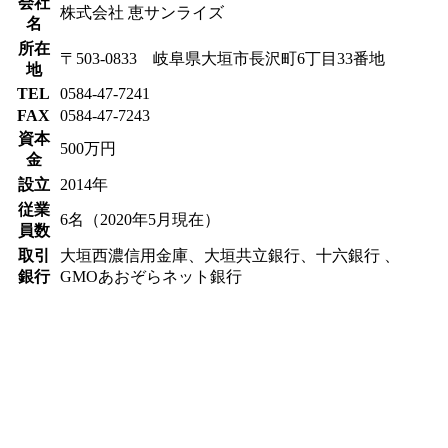
会社
株式会社 恵サンライズ
名
所在
〒503-0833 岐阜県大垣市長沢町6丁目33番地
地
TEL
0584-47-7241
FAX
0584-47-7243
資本
500万円
金
設立
2014年
従業
6名（2020年5月現在）
員数
取引
大垣西濃信用金庫、大垣共立銀行、十六銀行 、
銀行
GMOあおぞらネット銀行